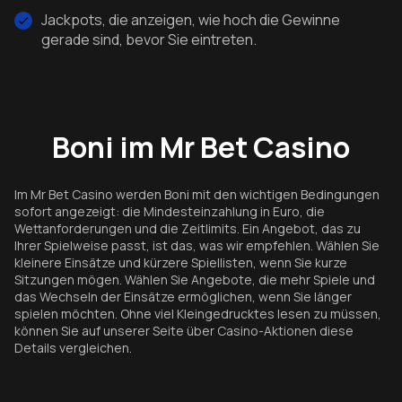
Jackpots, die anzeigen, wie hoch die Gewinne
gerade sind, bevor Sie eintreten.
Boni im Mr Bet Casino
Im Mr Bet Casino werden Boni mit den wichtigen Bedingungen
sofort angezeigt: die Mindesteinzahlung in Euro, die
Wettanforderungen und die Zeitlimits. Ein Angebot, das zu
Ihrer Spielweise passt, ist das, was wir empfehlen. Wählen Sie
kleinere Einsätze und kürzere Spiellisten, wenn Sie kurze
Sitzungen mögen. Wählen Sie Angebote, die mehr Spiele und
das Wechseln der Einsätze ermöglichen, wenn Sie länger
spielen möchten. Ohne viel Kleingedrucktes lesen zu müssen,
können Sie auf unserer Seite über Casino-Aktionen diese
Details vergleichen.