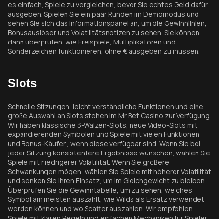
es einfach, Spiele zu vergleichen, bevor Sie echtes Geld dafür
ausgeben. Spielen Sie ein paar Runden im Demomodus und
sehen Sie sich das Informationspanel an, um die Gewinnlinien,
Bonusauslöser und Volatilitätsnotizen zu sehen. Sie können
dann überprüfen, wie Freispiele, Multiplikatoren und
Sonderzeichen funktionieren, ohne € ausgeben zu müssen.
Slots
Schnelle Sitzungen, leicht verständliche Funktionen und eine
große Auswahl an Slots stehen im Mr Bet Casino zur Verfügung.
Wir haben klassische 3-Walzen-Slots, neue Video-Slots mit
expandierenden Symbolen und Spiele mit vielen Funktionen
und Bonus-Käufen, wenn diese verfügbar sind. Wenn Sie bei
jeder Sitzung konsistentere Ergebnisse wünschen, wählen Sie
Spiele mit niedrigerer Volatilität. Wenn Sie größere
Schwankungen mögen, wählen Sie Spiele mit höherer Volatilität
und senken Sie Ihren Einsatz, um im Gleichgewicht zu bleiben.
Überprüfen Sie die Gewinntabelle, um zu sehen, welches
Symbol am meisten auszahlt, wie Wilds als Ersatz verwendet
werden können und wo Scatter auszahlen. Wir empfehlen
Spiele mit klaren Regeln und einfachen Mechaniken für Spieler