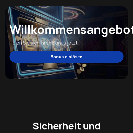
Willkommensangebo
Holen Sie sich Ihren Bonus jetzt
Bonus einlösen
Sicherheit und