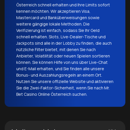
Österreich schnell erhalten und Ihre Limits sofort
kennen möchten. Wir akzeptieren Visa,
Mastercard und Banküberweisungen sowie
weitere gängige lokale Methoden. Die
Verifizierung ist einfach, sodass Sie Ihr Geld
schnell erhalten. Slots, Live-Dealer-Tische und
Jackpots sind alle in der Lobby zu finden, die auch
nützliche Filter bietet, mit denen Sie nach
Anbieter, Volatilität oder neuen Spielen sortieren
können. Sie können Hilfe von uns über Live-Chat
und E-Mail erhalten, und Sie finden alle unsere
Bonus- und Auszahlungsregeln an einem Ort.
Nutzen Sie unsere offizielle Website und aktivieren
Sie die Zwei-Faktor-Sicherheit, wenn Sie nach Mr.
Bet Casino Online Österreich suchen.