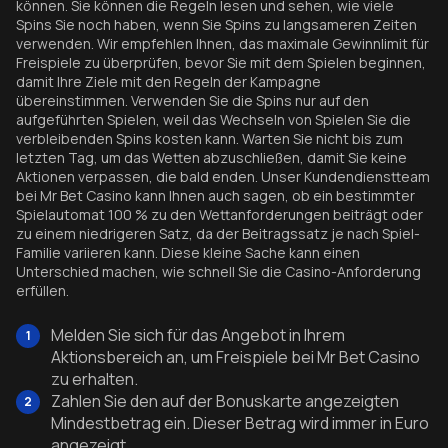
können. Sie können die Regeln lesen und sehen, wie viele
Spins Sie noch haben, wenn Sie Spins zu langsameren Zeiten
verwenden. Wir empfehlen Ihnen, das maximale Gewinnlimit für
Freispiele zu überprüfen, bevor Sie mit dem Spielen beginnen,
damit Ihre Ziele mit den Regeln der Kampagne
übereinstimmen. Verwenden Sie die Spins nur auf den
aufgeführten Spielen, weil das Wechseln von Spielen Sie die
verbleibenden Spins kosten kann. Warten Sie nicht bis zum
letzten Tag, um das Wetten abzuschließen, damit Sie keine
Aktionen verpassen, die bald enden. Unser Kundendienstteam
bei Mr Bet Casino kann Ihnen auch sagen, ob ein bestimmter
Spielautomat 100 % zu den Wettanforderungen beiträgt oder
zu einem niedrigeren Satz, da der Beitragssatz je nach Spiel-
Familie variieren kann. Diese kleine Sache kann einen
Unterschied machen, wie schnell Sie die Casino-Anforderung
erfüllen.
Melden Sie sich für das Angebot in Ihrem
Aktionsbereich an, um Freispiele bei Mr Bet Casino
zu erhalten.
Zahlen Sie den auf der Bonuskarte angezeigten
Mindestbetrag ein. Dieser Betrag wird immer in Euro
angezeigt.