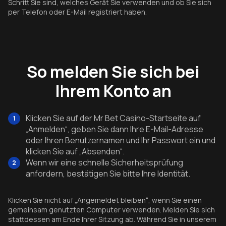
Schritt Sie sind, welches Gerät Sie verwenden und ob Sie sich
per Telefon oder E-Mail registriert haben.
So melden Sie sich bei
Ihrem Konto an
Klicken Sie auf der Mr Bet Casino-Startseite auf
„Anmelden“, geben Sie dann Ihre E-Mail-Adresse
oder Ihren Benutzernamen und Ihr Passwort ein und
klicken Sie auf „Absenden“.
Wenn wir eine schnelle Sicherheitsprüfung
anfordern, bestätigen Sie bitte Ihre Identität.
Klicken Sie nicht auf „Angemeldet bleiben“, wenn Sie einen
gemeinsam genutzten Computer verwenden. Melden Sie sich
stattdessen am Ende Ihrer Sitzung ab. Während Sie in unserem