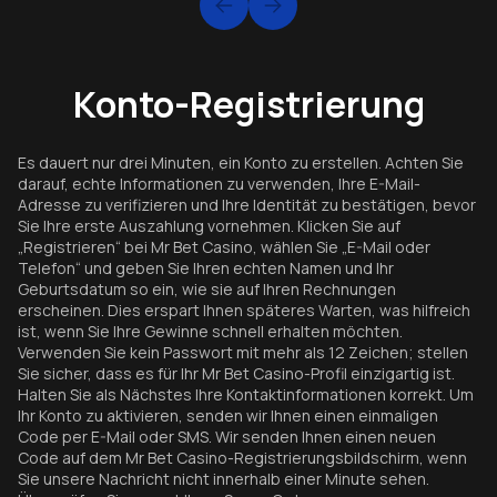
Konto-Registrierung
Es dauert nur drei Minuten, ein Konto zu erstellen. Achten Sie
darauf, echte Informationen zu verwenden, Ihre E-Mail-
Adresse zu verifizieren und Ihre Identität zu bestätigen, bevor
Sie Ihre erste Auszahlung vornehmen. Klicken Sie auf
„Registrieren“ bei Mr Bet Casino, wählen Sie „E-Mail oder
Telefon“ und geben Sie Ihren echten Namen und Ihr
Geburtsdatum so ein, wie sie auf Ihren Rechnungen
erscheinen. Dies erspart Ihnen späteres Warten, was hilfreich
ist, wenn Sie Ihre Gewinne schnell erhalten möchten.
Verwenden Sie kein Passwort mit mehr als 12 Zeichen; stellen
Sie sicher, dass es für Ihr Mr Bet Casino-Profil einzigartig ist.
Halten Sie als Nächstes Ihre Kontaktinformationen korrekt. Um
Ihr Konto zu aktivieren, senden wir Ihnen einen einmaligen
Code per E-Mail oder SMS. Wir senden Ihnen einen neuen
Code auf dem Mr Bet Casino-Registrierungsbildschirm, wenn
Sie unsere Nachricht nicht innerhalb einer Minute sehen.