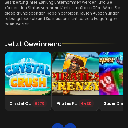
Bearbeitung Ihrer Zahlung unternommen werden, und Sie
können den Status von Ihrem Konto aus überprüfen. Wenn Sie
diese grundlegenden Regeln befolgen, laufen Auszahlungen
reibungsloser ab und Sie müssen nicht so viele Folgefragen
beantworten.
Jetzt Gewinnend
Crystal Crush
€378
Pirates Frenzy
€420
Super Diamond Wild