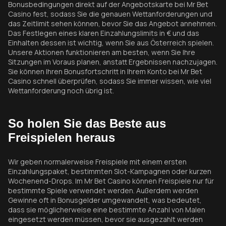
Bonusbedingungen direkt auf der Angebotskarte bei Mr Bet
Casino fest, sodass Sie die genauen Wettanforderungen und
das Zeitlimit sehen können, bevor Sie das Angebot annehmen.
Das Festlegen eines klaren Einzahlungslimits in € und das
Einhalten dessen ist wichtig, wenn Sie aus Österreich spielen.
Unsere Aktionen funktionieren am besten, wenn Sie Ihre
Sitzungen im Voraus planen, anstatt Ergebnissen nachzujagen.
Sie können Ihren Bonusfortschritt in Ihrem Konto bei Mr Bet
Casino schnell überprüfen, sodass Sie immer wissen, wie viel
Wettanforderung noch übrig ist.
So holen Sie das Beste aus
Freispielen heraus
Wir geben normalerweise Freispiele mit einem ersten
Einzahlungspaket, bestimmten Slot-Kampagnen oder kurzen
Wochenend-Drops. Im Mr Bet Casino können Freispiele nur für
bestimmte Spiele verwendet werden. Außerdem werden
Gewinne oft in Bonusgelder umgewandelt, was bedeutet,
dass sie möglicherweise eine bestimmte Anzahl von Malen
eingesetzt werden müssen, bevor sie ausgezahlt werden