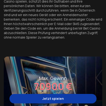
Casino spielen, schützt dies Ihr Guthaben und Ihre
persönlichen Daten. Wir können Sie bitten, einen kurzen
Verifizierungsschritt durchzuführen, wenn Sie in Österreich
sind und wir ein neues Gerät oder ein Anmeldemuster
bemerken, das nicht richtig erscheint. Ein einmaliger Code wird
Ihnen höchstwahrscheinlich per E-Mail oder SMS zugesendet.
Geben Sie den Code ein, um die Anmeldung bei Mr Bet Casino
abzuschließen. Diese Prüfung verhindert unbefugten Zugriff,
ohne normale Spieler zu verlangsamen.
Max. Gewinn
70900 €
Jetzt spielen