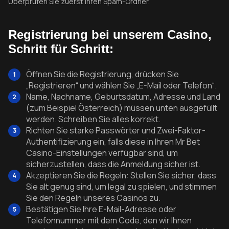
Überprüfen Sie zuerst Ihren Spam-Ordner.
Registrierung bei unserem Casino,
Schritt für Schritt:
Öffnen Sie die Registrierung, drücken Sie
„Registrieren“ und wählen Sie „E-Mail oder Telefon“.
Name, Nachname, Geburtsdatum, Adresse und Land
(zum Beispiel Österreich) müssen unten ausgefüllt
werden. Schreiben Sie alles korrekt.
Richten Sie starke Passwörter und Zwei-Faktor-
Authentifizierung ein, falls diese in Ihren Mr Bet
Casino-Einstellungen verfügbar sind, um
sicherzustellen, dass die Anmeldung sicher ist.
Akzeptieren Sie die Regeln: Stellen Sie sicher, dass
Sie alt genug sind, um legal zu spielen, und stimmen
Sie den Regeln unseres Casinos zu.
Bestätigen Sie Ihre E-Mail-Adresse oder
Telefonnummer mit dem Code, den wir Ihnen