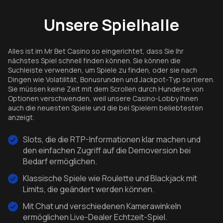
Unsere Spielhalle
Alles ist im Mr Bet Casino so eingerichtet, dass Sie Ihr
nächstes Spiel schnell finden können. Sie können die
Suchleiste verwenden, um Spiele zu finden, oder sie nach
Dingen wie Volatilität, Bonusrunden und Jackpot-Typ sortieren.
Sie müssen keine Zeit mit dem Scrollen durch Hunderte von
Optionen verschwenden, weil unsere Casino-Lobby Ihnen
auch die neuesten Spiele und die bei Spielern beliebtesten
anzeigt.
Slots, die die RTP-Informationen klar machen und
den einfachen Zugriff auf die Demoversion bei
Bedarf ermöglichen.
Klassische Spiele wie Roulette und Blackjack mit
Limits, die geändert werden können.
Mit Chat und verschiedenen Kamerawinkeln
ermöglichen Live-Dealer Echtzeit-Spiel.