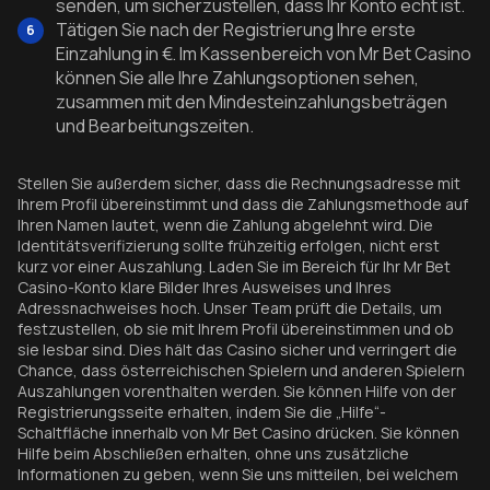
senden, um sicherzustellen, dass Ihr Konto echt ist.
Tätigen Sie nach der Registrierung Ihre erste
Einzahlung in €. Im Kassenbereich von Mr Bet Casino
können Sie alle Ihre Zahlungsoptionen sehen,
zusammen mit den Mindesteinzahlungsbeträgen
und Bearbeitungszeiten.
Stellen Sie außerdem sicher, dass die Rechnungsadresse mit
Ihrem Profil übereinstimmt und dass die Zahlungsmethode auf
Ihren Namen lautet, wenn die Zahlung abgelehnt wird. Die
Identitätsverifizierung sollte frühzeitig erfolgen, nicht erst
kurz vor einer Auszahlung. Laden Sie im Bereich für Ihr Mr Bet
Casino-Konto klare Bilder Ihres Ausweises und Ihres
Adressnachweises hoch. Unser Team prüft die Details, um
festzustellen, ob sie mit Ihrem Profil übereinstimmen und ob
sie lesbar sind. Dies hält das Casino sicher und verringert die
Chance, dass österreichischen Spielern und anderen Spielern
Auszahlungen vorenthalten werden. Sie können Hilfe von der
Registrierungsseite erhalten, indem Sie die „Hilfe“-
Schaltfläche innerhalb von Mr Bet Casino drücken. Sie können
Hilfe beim Abschließen erhalten, ohne uns zusätzliche
Informationen zu geben, wenn Sie uns mitteilen, bei welchem