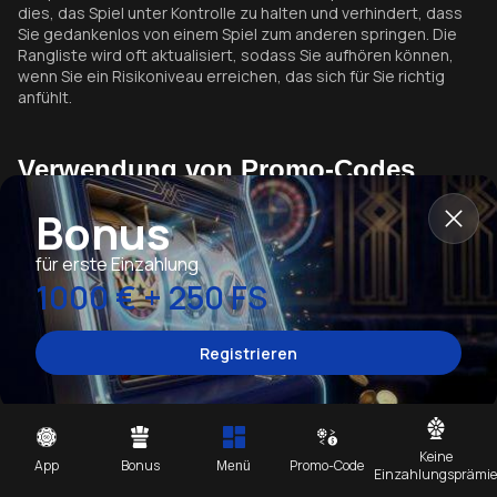
dies, das Spiel unter Kontrolle zu halten und verhindert, dass
Sie gedankenlos von einem Spiel zum anderen springen. Die
Rangliste wird oft aktualisiert, sodass Sie aufhören können,
wenn Sie ein Risikoniveau erreichen, das sich für Sie richtig
anfühlt.
Verwendung von Promo-Codes
Bonus
Verwenden Sie bei Ihrer ersten Einzahlung einen Promo-Code,
um den Bonus sofort zu erhalten und sicherzustellen, dass Sie
für erste Einzahlung
das Zeitfenster nicht verpassen, in dem er gültig ist. Wir
veröffentlichen Gutscheincodes nur in wenigen kontrollierten
1000 € + 250 FS
Bereichen bei Mr Bet Casino, damit Sie sicher sein können,
dass sie echt sind, bevor Sie sie verwenden. Die Allgemeinen
Geschäftsbedingungen umfassen normalerweise einen
Registrieren
kurzen Code, einen klaren Mindesteinzahlungsbetrag (wie
20€), eine Liste der berechtigten Titel und ein Enddatum. Da
einige Kampagnen für bestimmte Gebiete spezifisch sind,
sollten Sie, wenn Sie aus Österreich spielen, immer
sicherstellen, dass das Angebot für Ihre Region gültig ist. Es
Keine
App
Bonus
Promo-Code
Menü
Einzahlungsprämie
sollte einen Code pro Einzahlung geben, und Sie sollten ihn
genau so kopieren, wie er angezeigt wird, einschließlich